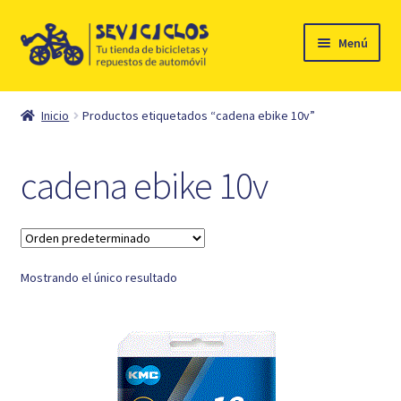
Ir
Ir
Menú
a
al
la
contenido
Inicio
navegación
Inicio
Productos etiquetados “cadena ebike 10v”
Expandi
Ciclismo
el
cadena ebike 10v
menú
Automóvil
hijo
Mi cuenta
Mostrando el único resultado
Contacto