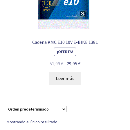
Cadena KMC E10 10V E-BIKE 138L
¡OFERTA!
El
El
51,99
€
29,95
€
precio
precio
original
actual
Leer más
era:
es:
51,99 €.
29,95 €.
Mostrando el único resultado