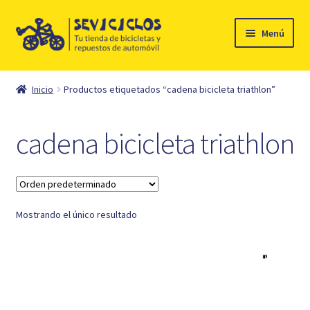
Ir
Ir
Menú
a
al
la
contenido
Inicio
navegación
Inicio
Productos etiquetados “cadena bicicleta triathlon”
Expandi
Ciclismo
el
cadena bicicleta triathlon
menú
Automóvil
hijo
Mi cuenta
Mostrando el único resultado
Contacto