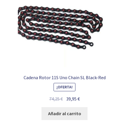
Cadena Rotor 11S Uno Chain SL Black-Red
¡OFERTA!
El
El
74,25
€
39,95
€
precio
precio
original
actual
Añadir al carrito
era:
es:
74,25 €.
39,95 €.