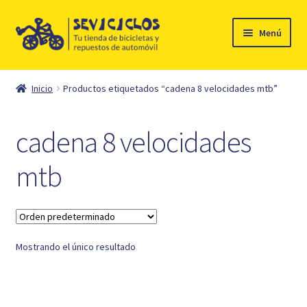
Ir
Ir
Menú
a
al
la
contenido
Inicio
navegación
Inicio
Productos etiquetados “cadena 8 velocidades mtb”
Expandi
Ciclismo
el
cadena 8 velocidades
menú
Automóvil
hijo
mtb
Mi cuenta
Contacto
Mostrando el único resultado