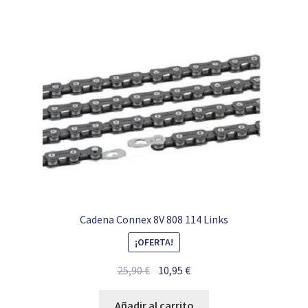
Cadena Connex 8V 808 114 Links
¡OFERTA!
El
El
25,90
€
10,95
€
precio
precio
original
actual
Añadir al carrito