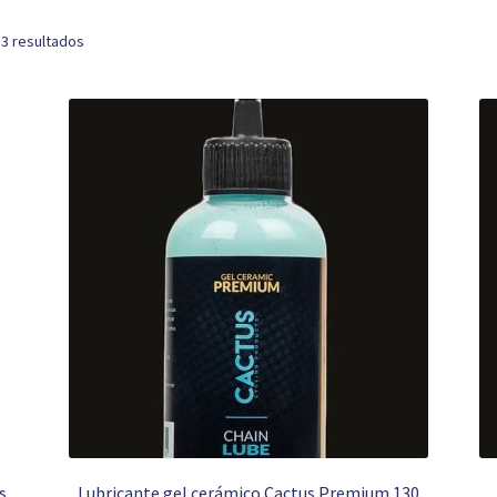
 3 resultados
s
Lubricante gel cerámico Cactus Premium 130