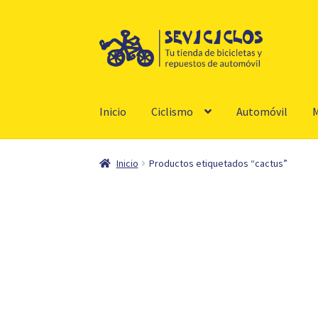
Ir
Ir
a
al
la
contenido
navegación
Inicio
Ciclismo
Automóvil
M
Inicio
Productos etiquetados “cactus”