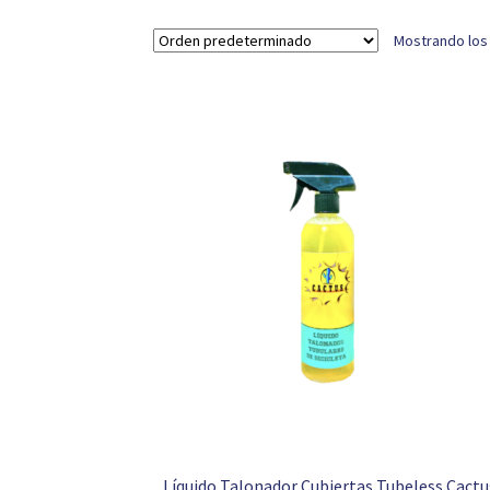
Mostrando los
Líquido Talonador Cubiertas Tubeless Cactu