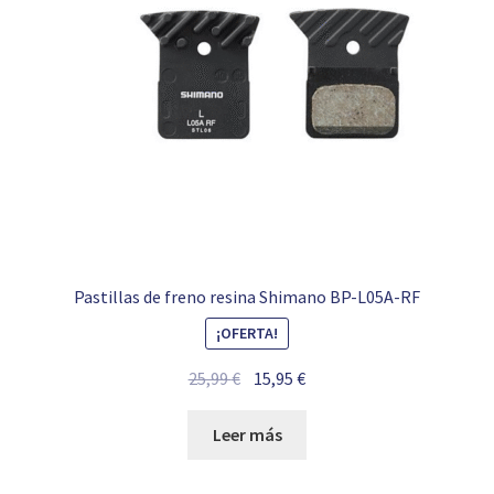
Pastillas de freno resina Shimano BP-L05A-RF
¡OFERTA!
El
El
25,99
€
15,95
€
precio
precio
original
actual
Leer más
era:
es:
25,99 €.
15,95 €.