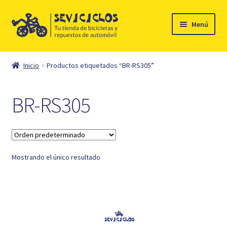
Ir
Ir
Menú
a
al
la
contenido
Inicio
navegación
Inicio
Productos etiquetados “BR-RS305”
Expandi
Ciclismo
el
BR-RS305
menú
Automóvil
hijo
Mi cuenta
Mostrando el único resultado
Contacto