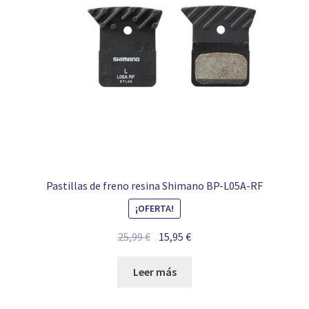
Pastillas de freno resina Shimano BP-L05A-RF
¡OFERTA!
El
El
25,99
€
15,95
€
precio
precio
original
actual
Leer más
era:
es:
25,99 €.
15,95 €.