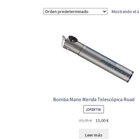
Mostrando el ú
Bomba Mano Merida Telescópica Road
¡OFERTA!
El
El
29,95
€
15,00
€
precio
precio
original
actual
Leer más