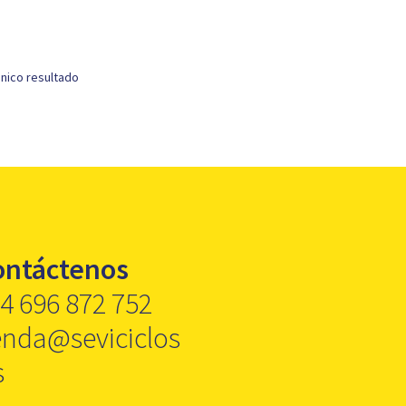
nico resultado
ontáctenos
4 696 872 752
enda@seviciclos
s