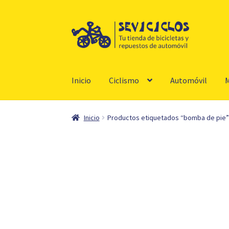
Ir
Ir
a
al
la
contenido
navegación
Inicio
Ciclismo
Automóvil
M
Inicio
Productos etiquetados “bomba de pie”