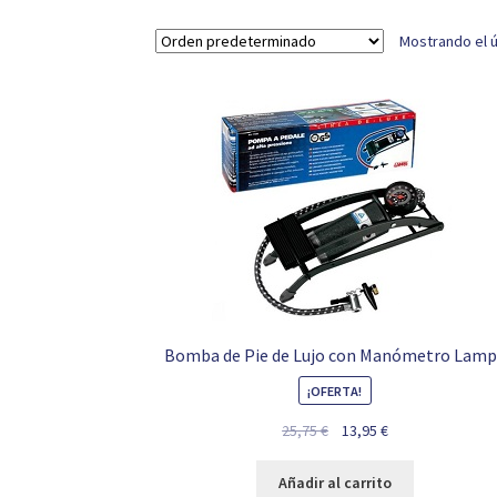
Mostrando el ú
Bomba de Pie de Lujo con Manómetro Lam
¡OFERTA!
El
El
25,75
€
13,95
€
precio
precio
original
actual
Añadir al carrito