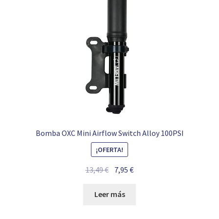
Bomba OXC Mini Airflow Switch Alloy 100PSI
¡OFERTA!
El
El
13,49
€
7,95
€
precio
precio
original
actual
Leer más
era:
es:
13,49 €.
7,95 €.