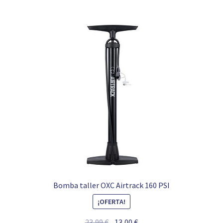
Bomba taller OXC Airtrack 160 PSI
¡OFERTA!
El
El
23,99
€
13,00
€