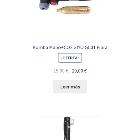
Bomba Mano+CO2 GIYO GC01 Fibra
¡OFERTA!
El
El
15,90
€
10,00
€
precio
precio
original
actual
Leer más
era:
es:
15,90 €.
10,00 €.