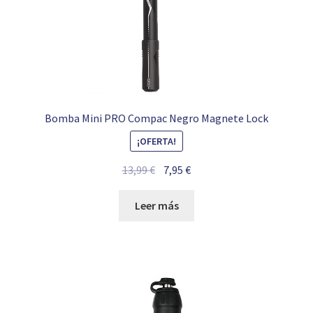
Bomba Mini PRO Compac Negro Magnete Lock
¡OFERTA!
El
El
13,99
€
7,95
€
precio
precio
original
actual
Leer más
era:
es:
13,99 €.
7,95 €.