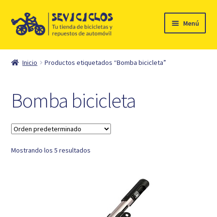
Ir
Ir
Menú
a
al
la
contenido
Inicio
navegación
Inicio
Productos etiquetados “Bomba bicicleta”
Expandi
Ciclismo
el
Bomba bicicleta
menú
Automóvil
hijo
Mi cuenta
Mostrando los 5 resultados
Contacto