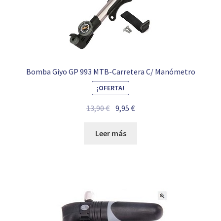
Bomba Giyo GP 993 MTB-Carretera C/ Manómetro
¡OFERTA!
El
El
13,90
€
9,95
€
precio
precio
original
actual
Leer más
era:
es:
13,90 €.
9,95 €.