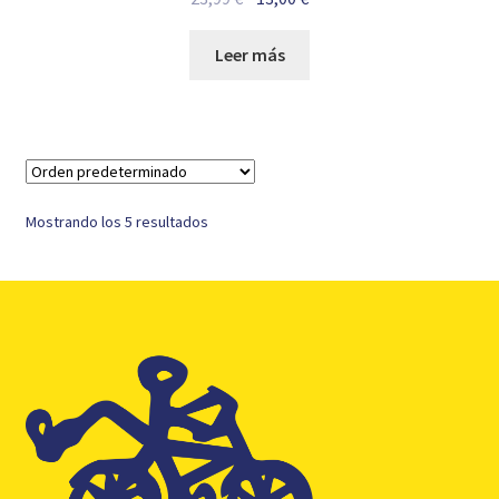
precio
precio
original
actual
Leer más
era:
es:
23,99 €.
13,00 €.
Mostrando los 5 resultados