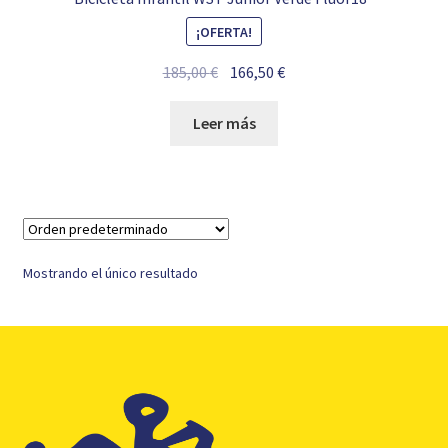
¡OFERTA!
El
El
185,00
€
166,50
€
precio
precio
original
actual
Leer más
era:
es:
185,00 €.
166,50 €.
Mostrando el único resultado