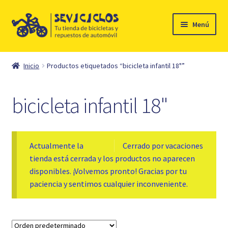
Ir
Ir
Menú
a
al
la
contenido
Inicio
navegación
Inicio
Productos etiquetados “bicicleta infantil 18"”
Expandi
Ciclismo
el
bicicleta infantil 18"
menú
Automóvil
hijo
Mi cuenta
Actualmente la
Cerrado por vacaciones
tienda está cerrada y los productos no aparecen
Contacto
disponibles. ¡Volvemos pronto! Gracias por tu
paciencia y sentimos cualquier inconveniente.