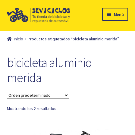
Ir
Ir
Menú
a
al
la
contenido
Inicio
navegación
Inicio
Productos etiquetados “bicicleta aluminio merida”
Expandi
Ciclismo
el
bicicleta aluminio
menú
Automóvil
hijo
merida
Mi cuenta
Contacto
Mostrando los 2 resultados