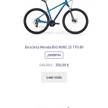
Bicicleta Merida BIG NINE 15 TFS 8V
¡OFERTA!
El
El
549,00
€
350,00
€
precio
precio
original
actual
Leer más
era:
es:
549,00 €.
350,00 €.