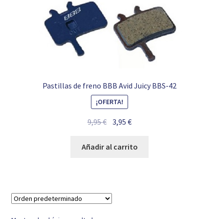
Pastillas de freno BBB Avid Juicy BBS-42
¡OFERTA!
El
El
9,95
€
3,95
€
precio
precio
original
actual
Añadir al carrito
era:
es:
9,95 €.
3,95 €.