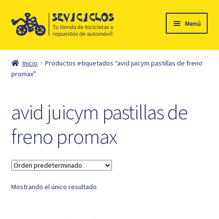
Ir
Ir
Menú
a
al
la
contenido
Inicio
navegación
Inicio
Productos etiquetados “avid juicym pastillas de freno
Expandi
promax”
Ciclismo
el
menú
Automóvil
avid juicym pastillas de
hijo
Mi cuenta
freno promax
Contacto
Mostrando el único resultado