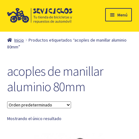
Ir
Ir
Menú
a
al
la
contenido
Inicio
navegación
Inicio
Productos etiquetados “acoples de manillar aluminio
Expandi
80mm”
Ciclismo
el
menú
Automóvil
acoples de manillar
hijo
Mi cuenta
aluminio 80mm
Contacto
Mostrando el único resultado