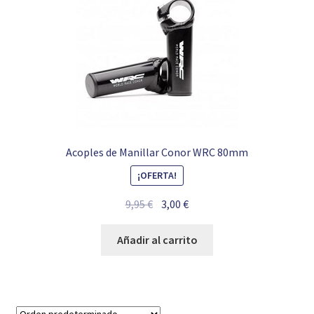
Acoples de Manillar Conor WRC 80mm
¡OFERTA!
El
El
9,95
€
3,00
€
precio
precio
original
actual
Añadir al carrito
era:
es:
9,95 €.
3,00 €.