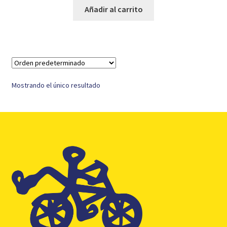
original
actual
Añadir al carrito
era:
es:
9,45 €.
6,95 €.
Mostrando el único resultado