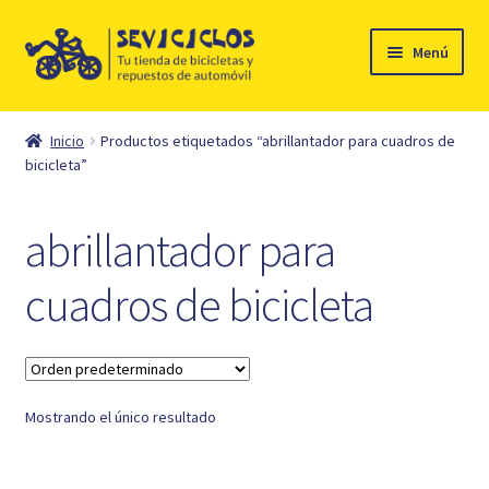
Ir
Ir
Menú
a
al
la
contenido
Inicio
navegación
Inicio
Productos etiquetados “abrillantador para cuadros de
Expandi
bicicleta”
Ciclismo
el
menú
Automóvil
abrillantador para
hijo
Mi cuenta
cuadros de bicicleta
Contacto
Mostrando el único resultado