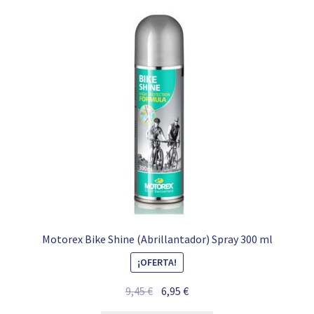
Motorex Bike Shine (Abrillantador) Spray 300 ml
¡OFERTA!
El
El
9,45
€
6,95
€
precio
precio