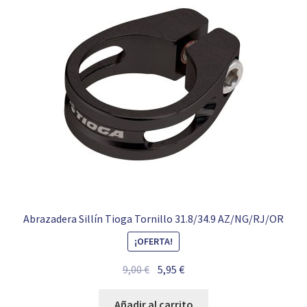
Abrazadera Sillín Tioga Tornillo 31.8/34.9 AZ/NG/RJ/OR
¡OFERTA!
El
El
9,00
€
5,95
€
precio
precio
original
actual
Añadir al carrito