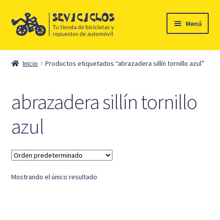
Ir
Ir
Menú
a
al
la
contenido
Inicio
navegación
Inicio
Productos etiquetados “abrazadera sillín tornillo azul”
Expandi
Ciclismo
el
abrazadera sillín tornillo
menú
Automóvil
hijo
azul
Mi cuenta
Contacto
Mostrando el único resultado