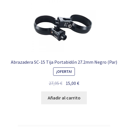
Abrazadera SC-15 Tija Portabidón 27.2mm Negro (Par)
¡OFERTA!
El
El
27,95
€
15,00
€
precio
precio
original
actual
Añadir al carrito
era:
es:
27,95 €.
15,00 €.