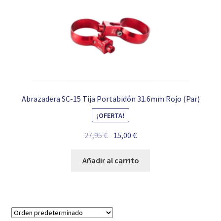
Abrazadera SC-15 Tija Portabidón 31.6mm Rojo (Par)
¡OFERTA!
El
El
27,95
€
15,00
€
precio
precio
original
actual
Añadir al carrito
era:
es:
27,95 €.
15,00 €.