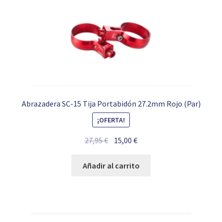
Abrazadera SC-15 Tija Portabidón 27.2mm Rojo (Par)
¡OFERTA!
El
El
27,95
€
15,00
€
precio
precio
original
actual
Añadir al carrito
era:
es:
27,95 €.
15,00 €.