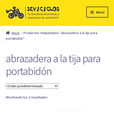
Ir
Ir
Menú
a
al
la
contenido
Inicio
navegación
Inicio
Productos etiquetados “abrazadera a la tija para
Expandi
portabidón”
Ciclismo
el
menú
Automóvil
abrazadera a la tija para
hijo
Mi cuenta
portabidón
Contacto
Mostrando los 3 resultados