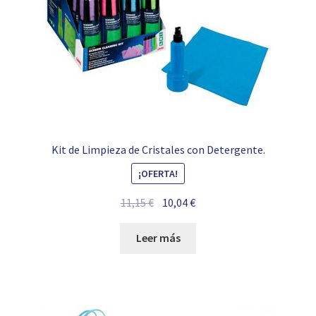
Kit de Limpieza de Cristales con Detergente.
¡OFERTA!
El
El
11,15
€
10,04
€
precio
precio
original
actual
Leer más
era:
es:
11,15 €.
10,04 €.