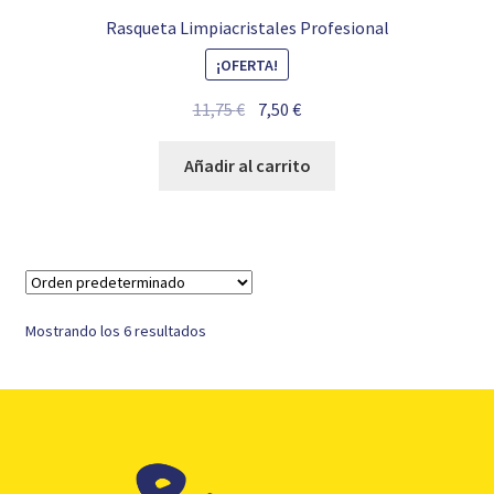
Rasqueta Limpiacristales Profesional
¡OFERTA!
El
El
11,75
€
7,50
€
precio
precio
original
actual
Añadir al carrito
era:
es:
11,75 €.
7,50 €.
Mostrando los 6 resultados