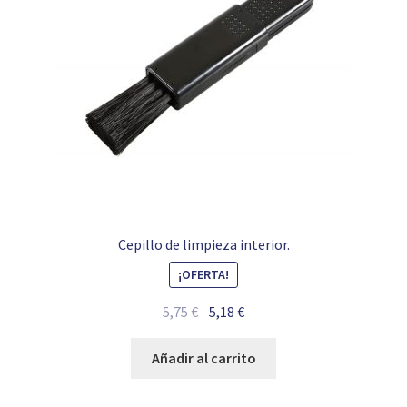
Cepillo de limpieza interior.
¡OFERTA!
El
El
5,75
€
5,18
€
precio
precio
original
actual
Añadir al carrito
era:
es:
5,75 €.
5,18 €.