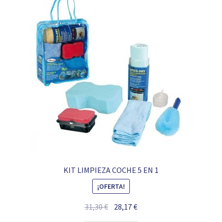
KIT LIMPIEZA COCHE 5 EN 1
¡OFERTA!
El
El
31,30
€
28,17
€
precio
precio